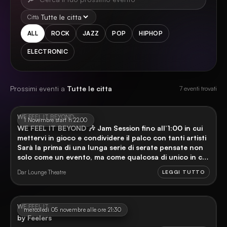
Città
ALL
ROCK
JAZZ
POP
HIPHOP
ELECTRONIC
Prossimi eventi a
Tutte le citta
7
eventi trovati
WE FEEL IT BEYOND
1 Novembre start h 22.00
WE FEEL IT BEYOND 🎶 Jam Session fino all’1:00 in cui
mettervi in gioco e condividere il palco con tanti artisti
Sarà la prima di una lunga serie di serate pensate non
solo come un evento, ma come qualcosa di unico in cui
la community si riunisce. Dove gli artisti incontrano
Dar Lounge Theatre
LEGGI TUTTO
tutti voi e viceversa, con supporto e condivisione di
momenti indelebili, accomunati dalla vera passione, la
musica Sai già che non puoi mancare, ti aspettiamo
WE FEEL IT
mercoledì 05 novembre alle ore 21:30
by Feelers